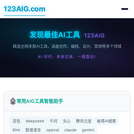
123AIG.com
发现最佳AI工具
123AIG
精选全网多款AI工具，涵盖创作、编程、设计、营销等多个领域
AI 时代，未来已来，一键直达!
🤖
常用AIG工具智能助手
豆包
deepseek
千问
文心
腾讯元宝
秘塔AI搜索
Kimi
智谱清言
openai
claude
gemini