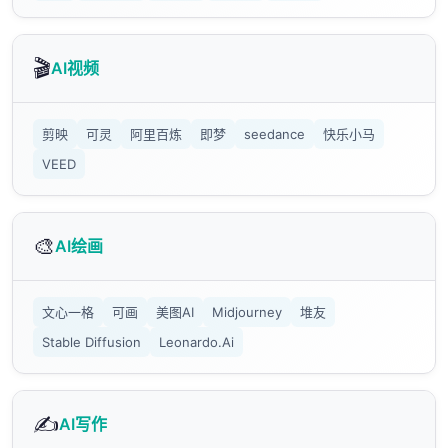
🎬
AI视频
剪映
可灵
阿里百炼
即梦
seedance
快乐小马
VEED
🎨
AI绘画
文心一格
可画
美图AI
Midjourney
堆友
Stable Diffusion
Leonardo.Ai
✍️
AI写作